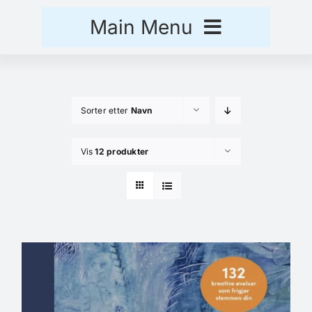
Skip
Main Menu
to
content
Hjem
Sorter etter
Navn
Handlekurv
Vis
12 produkter
Kasse