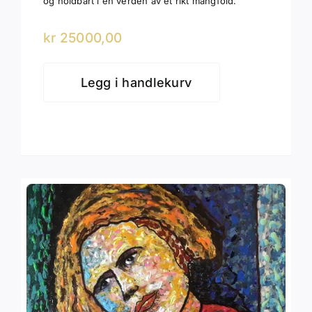
og holdbart i en verden av et rikt mangfold.
kr
25000,00
Legg i handlekurv