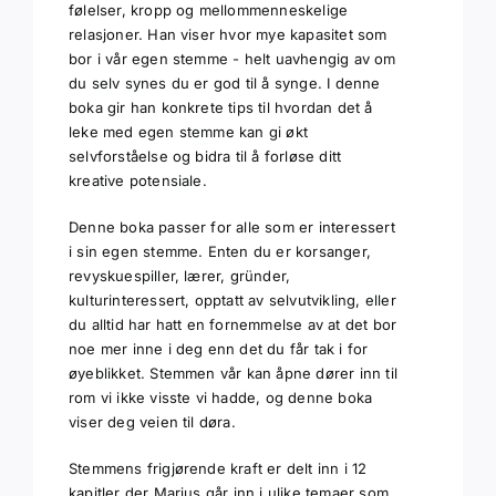
følelser, kropp og mellommenneskelige
relasjoner. Han viser hvor mye kapasitet som
bor i vår egen stemme - helt uavhengig av om
du selv synes du er god til å synge. I denne
boka gir han konkrete tips til hvordan det å
leke med egen stemme kan gi økt
selvforståelse og bidra til å forløse ditt
kreative potensiale.
Denne boka passer for alle som er interessert
i sin egen stemme. Enten du er korsanger,
revyskuespiller, lærer, gründer,
kulturinteressert, opptatt av selvutvikling, eller
du alltid har hatt en fornemmelse av at det bor
noe mer inne i deg enn det du får tak i for
øyeblikket. Stemmen vår kan åpne dører inn til
rom vi ikke visste vi hadde, og denne boka
viser deg veien til døra.
Stemmens frigjørende kraft er delt inn i 12
kapitler der Marius går inn i ulike temaer som