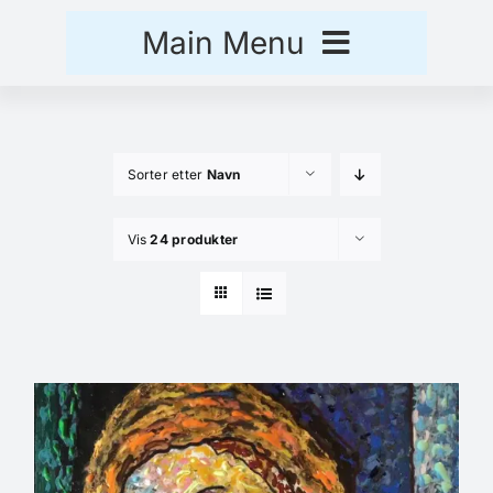
Skip
Main Menu
to
content
Hjem
Sorter etter
Navn
Handlekurv
Vis
24 produkter
Kasse