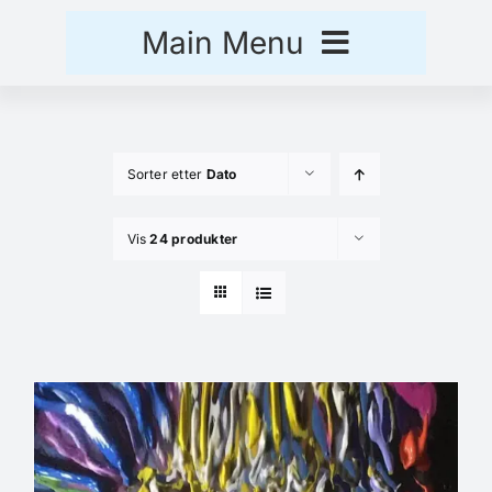
Skip
Main Menu
to
content
Hjem
Sorter etter
Dato
Handlekurv
Vis
24 produkter
Kasse