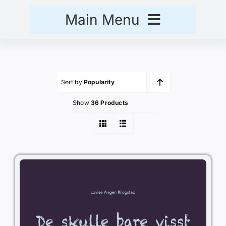
Skip
Main Menu
to
content
Hjem
Sort by
Popularity
Handlekurv
Show
36 Products
Kasse